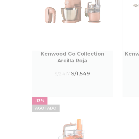
Kenwood Go Collection
Kenw
LEER MÁS
LE
Arcilla Roja
S/
1,549
S/
2,417
-13%
AGOTADO