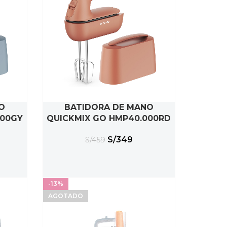
O
BATIDORA DE MANO
AÑADIR AL CARRITO
000GY
QUICKMIX GO HMP40.000RD
S/
349
S/
459
-13%
AGOTADO