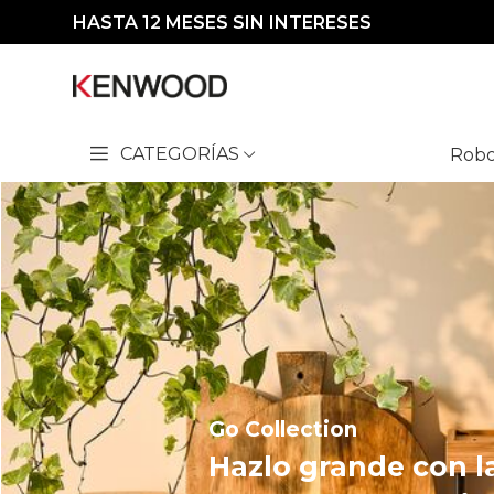
HASTA 12 MESES SIN INTERESES
CATEGORÍAS
Robo
Go Collection
Hazlo grande con la
Go Collection
Nueva Go Collection
Hazlo grande con l