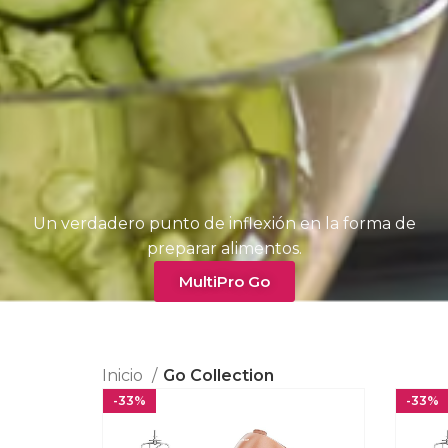
Un verdadero punto de inflexión en la forma de
preparar alimentos.
MultiPro Go
Inicio
Go Collection
-33%
-33%