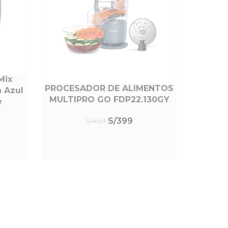
Mix
PROCESADOR DE ALIMENTOS
LEER MÁS
 Azul
MULTIPRO GO FDP22.130GY
e
S/
399
S/
459