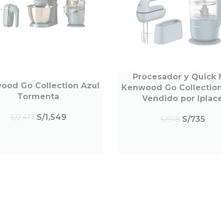
Procesador y Quick 
LEER MÁS
ood Go Collection Azul
ER MÁS
Kenwood Go Collection
Tormenta
Vendido por Iplac
S/
1,549
S/
2,417
S/
735
S/
918