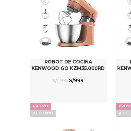
ROBOT DE COCINA
AÑADIR AL CARRITO
AÑ
KENWOOD GO KZM35.000RD
KENW
S/
999
S/
1,499
PROMO
PROM
AGOTADO
AGOT