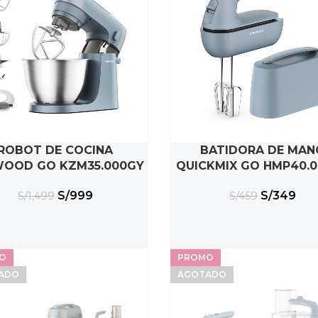
ROBOT DE COCINA
BATIDORA DE MAN
ADIR AL CARRITO
AÑADIR AL CARRITO
OOD GO KZM35.000GY
QUICKMIX GO HMP40.
S/
999
S/
349
S/
1,499
S/
459
O
PROMO
ADO
AGOTADO