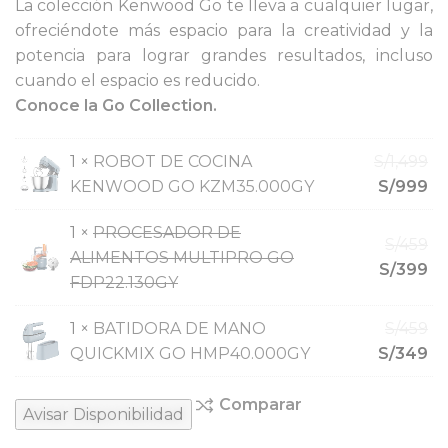
La colección Kenwood Go te lleva a cualquier lugar,
ofreciéndote más espacio para la creatividad y la
potencia para lograr grandes resultados, incluso
cuando el espacio es reducido.
Conoce la Go Collection.
1 ×
ROBOT DE COCINA
S/
1,499
KENWOOD GO KZM35.000GY
S/
999
1 ×
PROCESADOR DE
S/
459
ALIMENTOS MULTIPRO GO
S/
399
FDP22.130GY
1 ×
BATIDORA DE MANO
S/
459
QUICKMIX GO HMP40.000GY
S/
349
Comparar