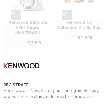
Kenwood Batidora
Kenwood Go
kMix Negro
Collection Arcilla Roja
KMX750ABK
S/
1,549
S/
2,417
S/
1,199
S/
1,799
REGÍSTRATE
Apúntate a la Newsletter para conseguir ofertas y
promociones exclusivas de nuestros productos.