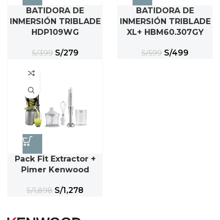
BATIDORA DE
BATIDORA DE
INMERSIÓN TRIBLADE
INMERSIÓN TRIBLADE
HDP109WG
XL+ HBM60.307GY
S/
279
S/
499
S/
399
S/
599
Pack Fit Extractor +
Pimer Kenwood
S/
1,278
S/
1,898