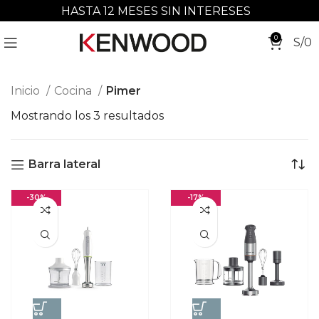
HASTA 12 MESES SIN INTERESES
0
S/
0
Inicio
Cocina
Pimer
Mostrando los 3 resultados
Barra lateral
-30%
-17%