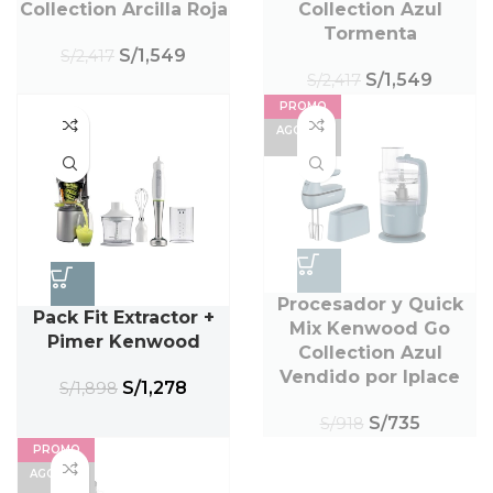
Collection Arcilla Roja
Collection Azul
Tormenta
S/
1,549
S/
2,417
S/
1,549
S/
2,417
PROMO
AGOTAD
O
Procesador y Quick
Pack Fit Extractor +
Mix Kenwood Go
Pimer Kenwood
Collection Azul
Vendido por Iplace
S/
1,278
S/
1,898
S/
735
S/
918
PROMO
AGOTAD
O