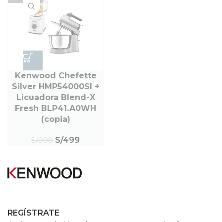
Kenwood Chefette
Silver HMP54000SI +
Licuadora Blend-X
Fresh BLP41.A0WH
(copia)
S/
499
S/
998
REGÍSTRATE