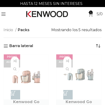
HASTA 12 MESES SIN INTERESES
0
S/
0
Inicio
Packs
Mostrando los 5 resultados
Barra lateral
PROMO
PROMO
AGOTAD
AGOTAD
O
O
Kenwood Go
Kenwood Go